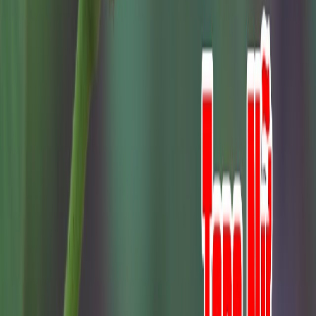
và cảm xúc sâu kín trong trái tim, nơi mà chỉ một lần mở ra
cũng đủ để chạm tới những điều đẹp đẽ nhất của tình yêu.
Khi cô đơn em gọi tên anh (Kokoro no tomo - 心の友)
Mayumi Itsuwa
Thưởng thức Khi cô đơn em gọi tên anh (Kokoro no tomo - 心
の友) cùng ca sĩ Mayumi Itsuwa.
Tàn tro (Nokoribi - 残り火)
Mayumi Itsuwa
Tàn tro của Tàn tro là một bản nhạc trữ tình buồn mang đậm
tinh thần nhạc Nhật, khai thác nỗi đau của mối tình đầu tan vỡ
bằng cảm xúc cam chịu và lặng lẽ, trong đó hình ảnh giọt lệ, lá