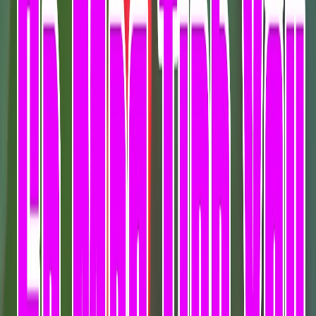
Thì tại sao thêm nước mắt cho đớn đau
Nỗi hận sầu, em chỉ biết có mỗi anh thôi
Cho dù anh trót đắm say với ai em vẫn yêu vẫn đợi chờ
2. Mình dìu nhau đi đến bến tình yêu
Vòng tay khát khao bao ân tình
Đừng ngại ngùng đừng để tàn theo năm tháng phai mờ
Đừng để em phải trăm lần đắng cay
Mình dìu nhau tới đất nước xa xôi miền sa mạc nào
Và rồi nơi đó chỉ có uyên ương xây tổ ấm
Vì tại sao tình yêu đó tan vỡ mau
Trong từng đêm em thao thức gối chiếc đêm thâu
Nghe từng sợi tóc đớn đau xót xa theo những giọt sầu
-------------------