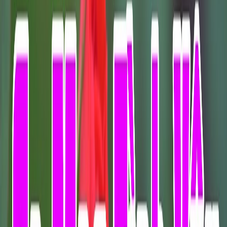
hay gối chiếc đêm thâu đều góp phần tạo nên một không gian
chọn yêu, đợi và chịu tổn thương, khiến Sa mạc tình yêu không
cảm xúc mênh mang, nơi nỗi cô đơn kéo dài và sự chờ đợi trở
chỉ là một bản tình ca buồn mà còn là lời tự sự đầy xót xa về
thành định mệnh; điểm chạm sâu nhất của bài hát nằm ở sự
thân phận yêu nhiều hơn trong một mối quan hệ không cân
đối lập giữa khao khát được yêu trọn vẹn và thực tế phũ phàng
bằng.
của một tình yêu đơn phương, nơi nhân vật trữ tình hiểu rằng
người mình yêu không thể ngừng yêu kẻ khác, nhưng vẫn lựa
chọn yêu, đợi và chịu tổn thương, khiến Sa mạc tình yêu không
chỉ là một bản tình ca buồn mà còn là lời tự sự đầy xót xa về
thân phận yêu nhiều hơn trong một mối quan hệ không cân
bằng.
LỜI BÀI HÁT
1.Tình yêu anh ơi cút bắt trò chơi
Em sẽ trốn khi anh đuổi tìm
Tình sẽ theo thời gian nhạt nhoà phai xin nhớ cho rằng
Một lần yêu phải trăm lần khổ đau
Giọt sương ban sớm lấp lánh trên hoa nụ hoa anh đào
Đời người con gái chỉ biết khi yêu, yêu nồng thắm