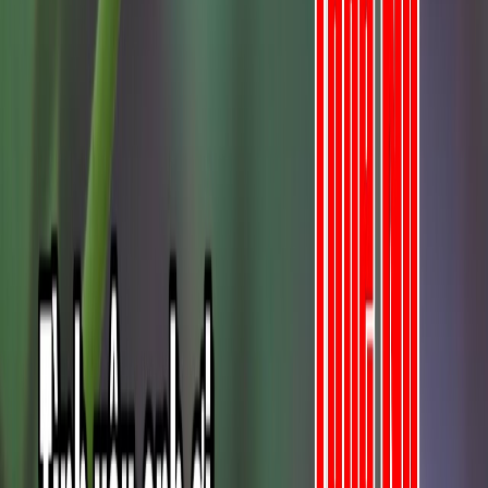
rơi, hoàng hôn và tàn tro cũ trở thành biểu tượng cho ký ức yêu
thương đã cháy hết nhưng vẫn còn hơi ấm âm ỉ trong tim người
ở lại; nhân vật trữ tình không oán trách gay gắt mà chấp nhận
sự hững hờ của người yêu như một định mệnh, tự nhận phần
cô đơn về mình khi người kia mải mê với những cuộc vui và
những mối tình khác, để rồi “tàn tro năm cũ” vừa là nỗi đau còn
sót lại vừa là thứ sưởi ấm cuối cùng giúp trái tim không hoàn
toàn đóng băng; điểm đặc biệt của ca khúc nằm ở tâm thế
buông tay rất Nhật Bản, nơi chia ly không kết thúc bằng bi lụy
hay giận dữ mà bằng sự tự nhủ phải bước tiếp, giữ lại chút tro
tàn làm ký ức, qua đó tạo nên một không gian cảm xúc u hoài,
sâu lắng và rất phù hợp với những người từng yêu hết lòng
nhưng chỉ có thể đứng nhìn hạnh phúc trôi xa.
Tiễn em trong mưa (Revival - Ribaibaru - リバイバル)
Mayumi Itsuwa
“Tiễn em trong mưa (Revival – リバイバル)” là ca khúc của
Itsuwa Mayumi, được phổ biến tại Việt Nam qua nhiều phiên
bản lời Việt khác nhau, mang đậm tinh thần nhạc xưa trữ tình