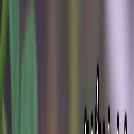
những lời yêu thương, qua đó truyền tải thông điệp về giá trị
của sự đồng hành, thủy chung và hạnh phúc lâu dài, nơi tình
yêu không chỉ là cảm xúc nhất thời mà là sự lựa chọn gắn bó
và vun đắp suốt cả cuộc đời.
VỀ CHÚNG TÔI
Yokara
là ứng dụng hát karaoke online hàng đầu Việt Nam, với
công nghệ âm thanh số 1 hiện nay.
VĂN PHÒNG TẠI QUẢNG BÌNH
Hotline:
0888 268 286
Email:
support@yokara.com
Địa chỉ:
77 Võ Nguyên Giáp, Bảo Ninh, Đồng Hới, Quảng Bình