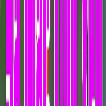
1. 後を追ったなら
Ato wo otta na- ra
逃げてしまうわ
Nigete shimau wa
夢も希望も幸せも
Yume mo kibou mo shiawase mo
蜃気楼のように
Shinki- rou no you ni
追われたいと思うのは
Owaretai to o- mou no wa
未練が残る女だけ
Miren ga nokoru onna dake