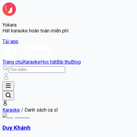
Yokara
Hát karaoke hoàn toàn miễn phí
Tải app
Trang chủ
Karaoke
Học hát
Bài thu
Blog
Karaoke
/
Danh sách ca sĩ
Duy Khánh