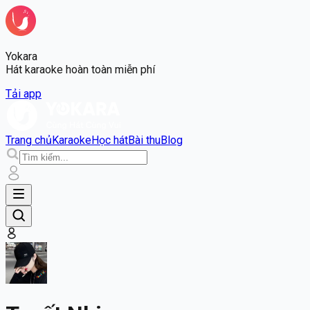
Yokara
Hát karaoke hoàn toàn miễn phí
Tải app
Trang chủ
Karaoke
Học hát
Bài thu
Blog