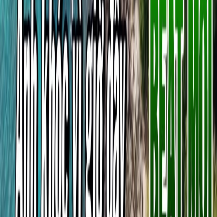
mà còn là một lời nhắc nhở về giá trị của tình yêu và những
khoảnh khắc quý giá trong cuộc sống, khiến ta phải suy ngẫm
về những gì đã qua và tìm kiếm những điều tốt đẹp trong
tương lai.
Điều quý giá nhất
Tuấn Hưng
,
Bảo An
,
Tuấn Hưng - Bảo An
Thưởng thức Điều quý giá nhất cùng ca sĩ Tuấn Hưng - Bảo An.
Đêm cô đơn
Tuấn Hưng
,
Lệ Quyên
,
Tuấn Hưng - Lệ Quyên
Thưởng thức Đêm cô đơn cùng ca sĩ Tuấn Hưng - Lệ Quyên.