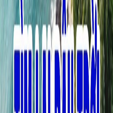
Để giờ đây khi lời anh nói em không tin anh nữa vậy
Trong tình yêu đôi lúc ta hay giận hờn anh biết
Nhưng anh thấy giờ em không còn yêu anh
Vậy thôi anh cho em đi về nơi em chưa bắt đầu
Nơi mà em khi chưa quen anh, anh thấy em vui hơn nhiều
Anh xin lỗi vì đã cướp mất khoảng trời của em
Nhưng có người sẽ cho em lại một bầu trời
0
bình luận
Hủy
Bình luận
Đang tải bình luận...