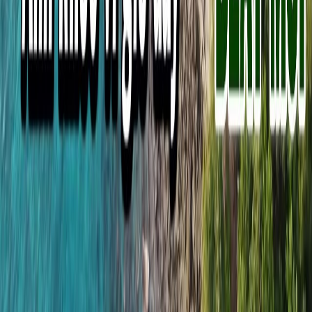
VỀ CHÚNG TÔI
Yokara
là ứng dụng hát karaoke online hàng đầu Việt Nam, với
công nghệ âm thanh số 1 hiện nay.
VĂN PHÒNG TẠI QUẢNG BÌNH
Hotline:
0888 268 286
Email:
support@yokara.com
Địa chỉ:
77 Võ Nguyên Giáp, Bảo Ninh, Đồng Hới, Quảng Bình
MẠNG XÃ HỘI