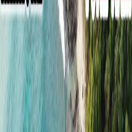
Tác giả:
Khắc Việt
Thể hiện:
Tuấn Hưng
THÔNG TIN
Thể loại
:
Nhạc trẻ
Nhịp
:
4/4
Tempo
:
89
GIỚI THIỆU
“Tìm Lại Bầu Trời” của Khắc Việt là một bản ballad hiện đại
đầy day dứt, kể về nỗi đau của một người khi nhận ra tình yêu
đã không còn nguyên vẹn và người mình thương đang dần rời
xa; qua những lời tự vấn về sự vô tâm, những hẹn ước tan vỡ,
cảm giác lẻ loi sau chia ly và hình ảnh “bầu trời” như khoảng tự
do, bình yên mà người yêu từng đánh mất, ca từ khắc họa một
“Tìm Lại Bầu Trời” của Khắc Việt là một bản ballad hiện đại
tình yêu buồn nhưng cũng rất trưởng thành, khi yêu không chỉ
đầy day dứt, kể về nỗi đau của một người khi nhận ra tình yêu
là níu giữ bằng nước mắt mà còn là biết xin lỗi, biết buông tay
đã không còn nguyên vẹn và người mình thương đang dần rời
để người kia tìm lại niềm vui của chính mình, để rồi bài hát trở
xa; qua những lời tự vấn về sự vô tâm, những hẹn ước tan vỡ,
thành lời tự sự sâu sắc về sự mất mát, hối tiếc và lòng bao
cảm giác lẻ loi sau chia ly và hình ảnh “bầu trời” như khoảng tự
dung trong tình yêu.