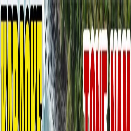
Yokara
Hát karaoke hoàn toàn miễn phí
Tải app
Trang chủ
Karaoke
Học hát
Bài thu
Blog
Karaoke
/
Tìm Lại Bầu Trời