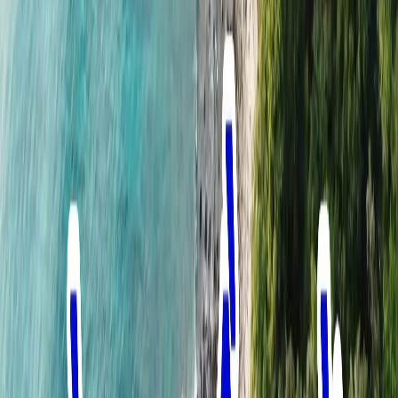
do, bình yên mà người yêu từng đánh mất, ca từ khắc họa một
tình yêu buồn nhưng cũng rất trưởng thành, khi yêu không chỉ
là níu giữ bằng nước mắt mà còn là biết xin lỗi, biết buông tay
để người kia tìm lại niềm vui của chính mình, để rồi bài hát trở
thành lời tự sự sâu sắc về sự mất mát, hối tiếc và lòng bao
dung trong tình yêu.
LỜI BÀI HÁT
Anh khóc vì giờ đây anh đã mất em rồi,
Anh khóc vì giờ đây em đã xa thật rồi,
Anh nhớ lời hẹn ước ta không xa rời mà giờ đây sao chỉ anh lẻ
loi.
Anh cứ cố gắng tại sao vẫn cứ xa vời,
Anh và em dường như ta đã hết yêu nhau rồi,
Em hãy nói cho anh nghe đi hỡi người yêu ơi tại sao giờ chúng
ta lìa đôi.
Tại anh đã vô tâm hay tại anh không quan tâm em mỗi ngày?