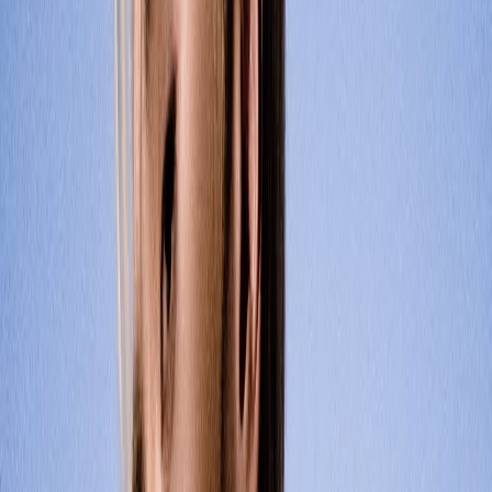
Môi của em mùi hương rất khác anh lại muốn hôn người thêm
chốc lát
T-ĐK:
Oh anh không muốn đâu, anh không muốn đó là cơn mộng
trong đêm
Oh anh không muốn đâu, anh không muốn cứ phải ngóng trông
dài thêm
Tình yêu nung nấu phải đành chôn giấu bao lâu anh đang tìm
kiếm
Quyện vào lời ca quyến rũ lên ngôi
ĐK:
Trao em tình yêu trao đi hết luôn cho nàng
Chìm đắm say khung trời hai ta giữa chốn mơ màng
Mắt nhắm tay đan tan trong nỗi nhớ vô vàn