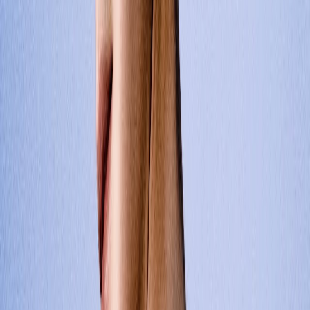
Mưa là điều em không muốn
Juna Hiền Thanh
Bài hát "Mưa là điều em không muốn" do Juna Hiền Thanh thể
hiện với lời Việt của Thiên Tú mang đến một bức tranh cảm xúc
sâu sắc về nỗi cô đơn và khao khát được yêu thương giữa
những cơn mưa lạnh giá. Qua từng câu chữ, người nghe cảm
nhận được nỗi niềm của một cô gái luôn mong muốn có người
bên cạnh, đặc biệt là trong những khoảnh khắc khó khăn, khi
trời mưa không chỉ mang lại sự lạnh lẽo mà còn gợi nhớ về
những tổn thương trong quá khứ. Những hình ảnh như "cầm
chặt tay em dắt qua những thăng trầm" thể hiện sự cần thiết
của một bờ vai vững chãi, một người có thể chở che và cùng
nhau vượt qua bão giông. Bài hát không chỉ đơn thuần nói về
mưa mà còn là một thông điệp mạnh mẽ về tình yêu, sự ấm áp
và hy vọng vào một tương lai tươi sáng, nơi mà "sau bình minh
nắng sẽ rạng ngời". Từ đó, "Mưa là điều em không muốn" trở
thành một bản ballad đầy cảm xúc, khắc họa rõ nét những
mong mỏi giản dị nhưng sâu sắc của một trái tim khao khát
yêu thương và sự che chở.