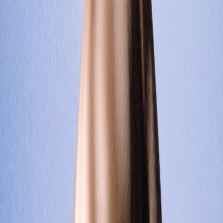
nhận và sống với những tổn thương mà không oán hận, tạo nên
một giá trị tinh thần sâu sắc trong tâm hồn mỗi người.
Rồi cũng già
Vũ Thành An
"Rồi cũng già" của Vũ Thành An là sự chiêm nghiệm đầy bao
dung về sự vô thường của kiếp người và quy luật thời gian
không thể níu kéo. Tác giả ví von đời người như cánh hoa trong
phong ba, dù thân thể tàn úa theo năm tháng nhưng tâm hồn
vẫn là đốm tinh hoa bay xa về cõi vĩnh hằng. Qua đó, ông nhắn
nhủ con người nên buông bỏ chuyện được thua, trân trọng vẻ
đẹp diệu kỳ của cuộc sống và trao nhau những tiếng yêu
thương chân thành. Lời tạ ơn đấng tối cao và cái nhìn lạc quan
về sự sum vầy thiên thu biến nỗi sợ tuổi già thành niềm an
nhiên, tự tại. Nhạc phẩm khẳng định giá trị của sự sống và
niềm tin rằng cái chết không phải là kết thúc mà là sự chuyển
hóa của linh hồn. Toàn bộ lời ca toát lên vẻ thanh cao, nhắc nhở
chúng ta sống trọn vẹn từng ngày trước khi trở thành một phần