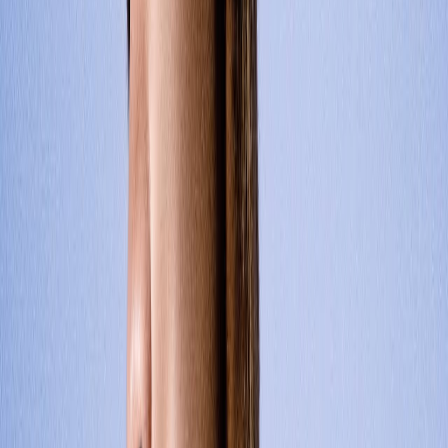
Karaoke Xuân này em vẫn chưa chồng & Lời Bài Hát
Juna Hiền Thanh
"Xuân này em vẫn chưa chồng" của tác giả Thiên Tú, do ca sĩ
Juna Hiền Thanh thể hiện, mang đến một bức tranh tươi sáng
và đầy sức sống về mùa xuân, nhưng cũng lấp lánh nỗi niềm
riêng của một cô gái trẻ. Qua từng câu hát, người nghe cảm
nhận được sự hồn nhiên và mộng mơ của tuổi trẻ, khi mà
những lo toan về chuyện chồng con chưa bao giờ là ưu tiên
hàng đầu. Ca từ thể hiện rõ sự tự tin và quyết tâm của nhân vật,
khi cô không ngần ngại khẳng định rằng mình vẫn còn thời gian
để yêu đương và tận hưởng cuộc sống. Hình ảnh mùa xuân với
sắc hoa tươi thắm được ví như một lời nhắc nhở về vẻ đẹp của
sự tự do và ước mơ, khi mà cô gái vẫn còn đang mải mê với
những hoài bão của riêng mình. Thông điệp của bài hát không
chỉ đơn thuần là việc tìm kiếm tình yêu, mà còn là sự trân trọng
những khoảnh khắc thanh xuân, những ước mơ và khát vọng
sống trọn vẹn. Với giai điệu vui tươi, bài hát như một lời chúc
cho sự bình yên và hạnh phúc, khuyến khích mọi người hãy
sống hết mình trong từng khoảnh khắc của cuộc đời.