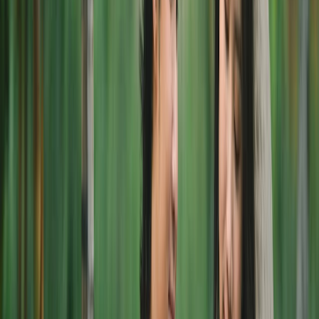
Gió miên man lời ai oán ai than?
Người đi, xót thương tôi ở lại
Nén hương cay, lời văng vẳng đâu đây
Giục ta lánh xa nơi khổ đau.
Dù bao nhiều lời cay đắng
Nhìn trăng treo từng đêm trắng
Thì em ơi ngày mai vẫn nắng.
Sáng soi em người đi phải chăng còn ở lại?
Hỡi em, nhà còn đó mong em... trở về.
0
bình luận