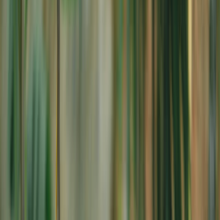
đình và gia tiên vẫn lặng lẽ chở che giữa dòng đời vô thường,
niềm tin vào phúc đức tổ tiên và thông điệp nhân văn “thương
ca từ mộc mạc mà thấm thía khi khắc họa nỗi bôn ba, mất mát,
lấy nhau” như ánh sáng soi đường cho con người tìm lại an
những cay đắng do lợi danh và bụi trần gây ra, để rồi nhắc nhở
nhiên giữa cuộc đời nhiều biến động.
rằng dù ngoài kia có bao nhiêu giông gió thì mái nhà, ông bà
cha mẹ và tình thân vẫn là điểm tựa bình yên nhất, từ đó bài
hát gửi gắm giá trị tinh thần sâu sắc về chữ hiếu, sự tỉnh thức,
niềm tin vào phúc đức tổ tiên và thông điệp nhân văn “thương
lấy nhau” như ánh sáng soi đường cho con người tìm lại an
nhiên giữa cuộc đời nhiều biến động.
LỜI BÀI HÁT
1. Về nhà em ơi, về nhà
Gặp lại người thân vốn xa lạ
Người mà vốn dĩ người nhà
Chỉ là, từ lâu cách xa.
2. Về nhà em ơi, về nhà
Nguồn cội mẹ cha với ông bà