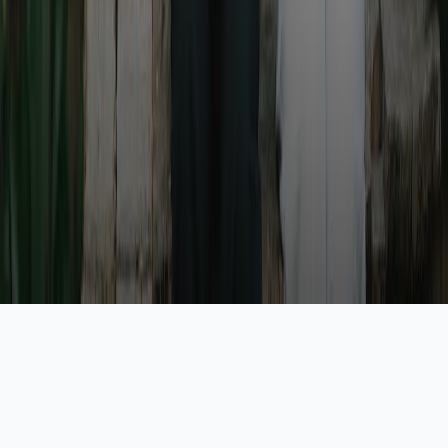
LIÊN KẾT NHANH
Trang chủ
Karaoke
Học hát
Bài thu
Blog
TẢI ỨNG DỤNG
Điều khoản sử dụng
Chính sách bảo mật