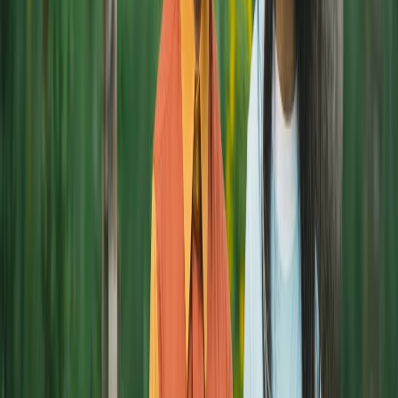
chia xa. Thông điệp của bài hát không chỉ là nỗi buồn của sự
chia ly mà còn là giá trị của những kỷ niệm đẹp, những mối tình
trong sáng mà mỗi người đều mang theo suốt cuộc đời. Cảm
xúc trong "Hạ Nhớ" vừa trầm lắng, vừa da diết, khiến người
nghe không thể không chạnh lòng khi nghĩ về những mùa hè đã
qua, về những người bạn, những mối tình đã trở thành dĩ vãng
nhưng vẫn sống mãi trong ký ức.
Giấc ngủ đầu nôi
Phương Mỹ Chi
"Giấc Ngủ Đầu Nôi" của tác giả Thanh Sơn, được thể hiện bởi
Phương Mỹ Chi và Khôi Nguyên, là một bản ballad ngập tràn
nỗi nhớ quê hương và những kỷ niệm ấu thơ. Qua từng câu chữ,
bài hát khắc họa hình ảnh tươi đẹp của miền quê với những
cánh đồng xanh, dòng sông hiền hòa và những trò chơi hồn
nhiên của lứa đôi. Ca từ gợi nhớ về những chiều gió mưa,
những kỷ niệm ngọt ngào nhưng cũng đầy hoài niệm, khiến
lòng người chạnh lòng khi nghĩ về thời gian đã qua. Thông điệp
của bài hát không chỉ là nỗi nhớ quê mà còn là tình yêu thương