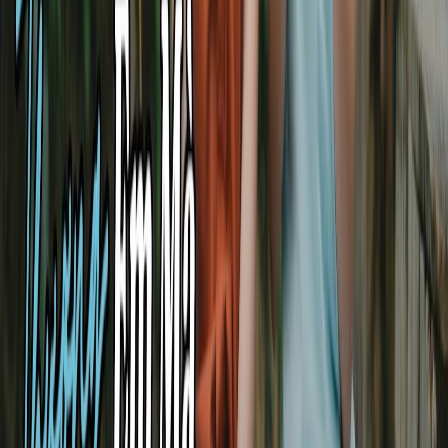
VỀ CHÚNG TÔI
Yokara
là ứng dụng hát karaoke online hàng đầu Việt Nam, với
công nghệ âm thanh số 1 hiện nay.
VĂN PHÒNG TẠI QUẢNG BÌNH
Hotline:
0888 268 286
Email:
support@yokara.com
Địa chỉ:
77 Võ Nguyên Giáp, Bảo Ninh, Đồng Hới, Quảng Bình
MẠNG XÃ HỘI