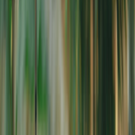
Tác giả:
Phương Mỹ Chi
Thể hiện:
Phương Mỹ Chi
THÔNG TIN
Thể loại
:
Nhạc trẻ
Nhịp
:
4/4
Tempo
:
109
GIỚI THIỆU
“Nhà còn thương em mà” của Phương Mỹ Chi là một ca khúc
mang âm hưởng dân gian – tâm linh sâu lắng, như lời gọi tha
thiết đưa người lạc lối trở về với cội nguồn yêu thương, nơi gia
đình và gia tiên vẫn lặng lẽ chở che giữa dòng đời vô thường,
ca từ mộc mạc mà thấm thía khi khắc họa nỗi bôn ba, mất mát,
những cay đắng do lợi danh và bụi trần gây ra, để rồi nhắc nhở
“Nhà còn thương em mà” của Phương Mỹ Chi là một ca khúc
rằng dù ngoài kia có bao nhiêu giông gió thì mái nhà, ông bà
mang âm hưởng dân gian – tâm linh sâu lắng, như lời gọi tha
cha mẹ và tình thân vẫn là điểm tựa bình yên nhất, từ đó bài
thiết đưa người lạc lối trở về với cội nguồn yêu thương, nơi gia
hát gửi gắm giá trị tinh thần sâu sắc về chữ hiếu, sự tỉnh thức,