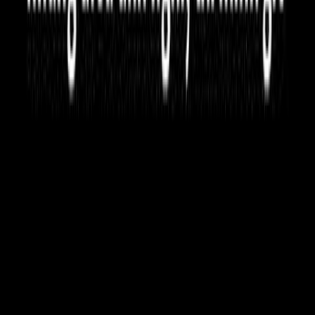
Thưởng thức Tình nhân ơi cùng ca sĩ Orange - Binz.
Thôi anh không chơi
Binz
Thưởng thức Thôi anh không chơi cùng ca sĩ Binz.
Tết này con về
Binz
Thưởng thức Tết này con về cùng ca sĩ Binz.