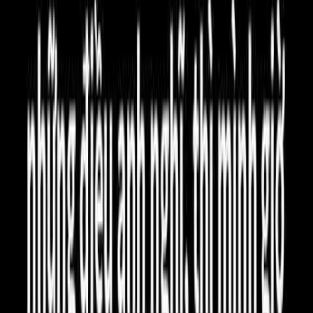
Em còn bên anh
Em còn bên anh
0
bình luận
Hủy
Bình luận
Đang tải bình luận...
CÓ THỂ BẠN SẼ THÍCH
Karaoke Tình nhân ơi & Lời Bài Hát
Orange
,
Binz
,
Orange - Binz