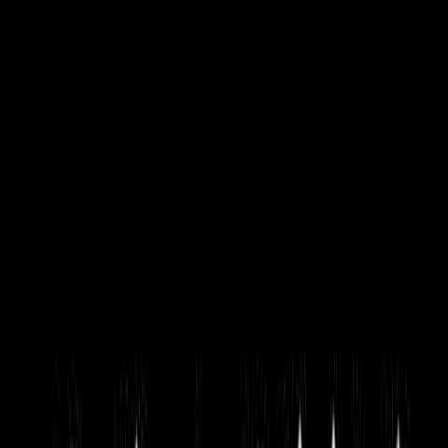
Có phải em là người duy nhất
Quay mặt về anh
Nếu như anh lạc mất
Trong khi đi tìm những thứ hảo huyền
Có phải em là người đầu tiên
Chạy đi tìm kiếm
Nếu như cả thế giới
Quay lưng với anh
Nếu không may anh mất cả trí nhớ
Em vẫn còn đó bên anh
Nếu anh rơi rơi tận đáy sâu
Nếu một ngày thức dậy anh mất hết