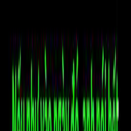
Có phải em là người đầu tiên
Chạy đi tìm kiếm
Nếu như cả thế giới
Quay lưng với anh
Nếu không may anh mất sạch trí nhớ
Em vẫn còn đó bên anh
Nếu anh rơi tận đáy sâu rất sâu
Nếu như có một ngày anh mất hết
Em vẫn đó bên anh
Em còn bên anh
Nếu một mai bình yên vụn vỡ
Bầu trời anh mịt mù giông tố
Những gì anh xây một giây sụp đổ