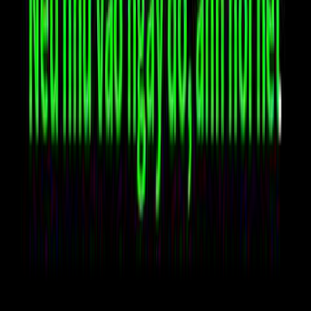
Liệu em còn ở đó
Nếu như vào ngày đó
Anh nói hết những điều anh nghĩ
Thì mình giờ chẳng phải nổi đoá
Với những vết cắt thâu đêm
Mắt hoen lệ mi ướt
Yêu thương của cuộc tình rơi xuống
Nhìn người lạc vào dòng đời
Trôi cùng những ký ức êm đềm
Lại thêm một lần nữa
Anh khiến trái em lại vơi
Hoà vào dòng cảm xúc
Anh chỉ ghé qua xong lại thôi