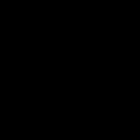
CHỨNG CHỈ