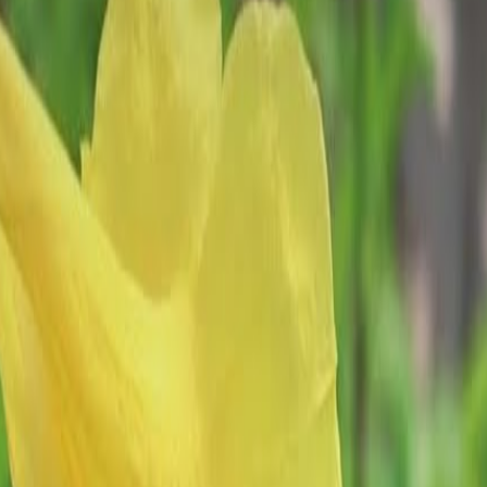
 vui tươi và đầy năng lượng, khắc họa cảm xúc rung động rất đời c
hóm hỉnh và có phần tinh nghịch, ca từ sử dụng ngôn ngữ gần gũi
ần chủ động trong tình yêu, dám nói ra cảm xúc của mình thay vì d
 đời.
 vui tươi và đầy năng lượng, khắc họa cảm xúc rung động rất đời c
hóm hỉnh và có phần tinh nghịch, ca từ sử dụng ngôn ngữ gần gũi
ần chủ động trong tình yêu, dám nói ra cảm xúc của mình thay vì d
 đời.