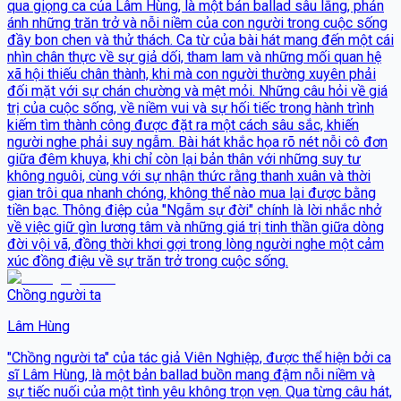
qua giọng ca của Lâm Hùng, là một bản ballad sâu lắng, phản
ánh những trăn trở và nỗi niềm của con người trong cuộc sống
đầy bon chen và thử thách. Ca từ của bài hát mang đến một cái
nhìn chân thực về sự giả dối, tham lam và những mối quan hệ
xã hội thiếu chân thành, khi mà con người thường xuyên phải
đối mặt với sự chán chường và mệt mỏi. Những câu hỏi về giá
trị của cuộc sống, về niềm vui và sự hối tiếc trong hành trình
kiếm tìm thành công được đặt ra một cách sâu sắc, khiến
người nghe phải suy ngẫm. Bài hát khắc họa rõ nét nỗi cô đơn
giữa đêm khuya, khi chỉ còn lại bản thân với những suy tư
không nguôi, cùng với sự nhận thức rằng thanh xuân và thời
gian trôi qua nhanh chóng, không thể nào mua lại được bằng
tiền bạc. Thông điệp của "Ngẫm sự đời" chính là lời nhắc nhở
về việc giữ gìn lương tâm và những giá trị tinh thần giữa dòng
đời vội vã, đồng thời khơi gợi trong lòng người nghe một cảm
xúc đồng điệu về sự trăn trở trong cuộc sống.
Chồng người ta
Lâm Hùng
"Chồng người ta" của tác giả Viên Nghiệp, được thể hiện bởi ca
sĩ Lâm Hùng, là một bản ballad buồn mang đậm nỗi niềm và
sự tiếc nuối của một tình yêu không trọn vẹn. Qua từng câu hát,