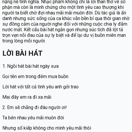
nặng nề tình nghĩa. Nhạc phẩm không chỉ là lời than thở về số
trọn vẹn nỗi đau của sự ly biệt và để lại dư vị buồn miên man
phận mà còn là minh chứng cho một tình yêu cao thượng khi
trong lòng mỗi người.
người ta biết chờ đợi nhau mãi mãi muôn đời. Dù tác giả là ẩn
danh nhưng sức sống của ca khúc vẫn bền bỉ qua thời gian nhờ
sự đồng cảm của người nghe đối với những cuộc chia ly đẫm
nước mắt. Kết cấu bài hát ngắn gọn nhưng súc tích đã lột tả
trọn vẹn nỗi đau của sự ly biệt và để lại dư vị buồn miên man
trong lòng mỗi người.
LỜI BÀI HÁT
1. Ngồi hát bài hát ngày xưa
Gọi tên em trong đêm mưa buồn
Lời hát với tất cả tình yêu anh gởi trao
Mai đây em ra đi xa mãi
2. Em sẽ chẳng đi đâu người ơi!
Ta bên nhau yêu mãi muôn đời
Nhưng số kiếp không cho mình yêu mãi thôi