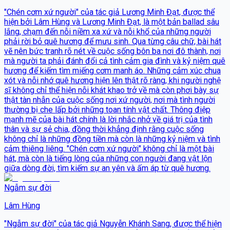
"Chén cơm xứ người" của tác giả Lương Minh Đạt, được thể
hiện bởi Lâm Hùng và Lương Minh Đạt, là một bản ballad sâu
lắng, chạm đến nỗi niềm xa xứ và nỗi khổ của những người
phải rời bỏ quê hương để mưu sinh. Qua từng câu chữ, bài hát
vẽ nên bức tranh rõ nét về cuộc sống bôn ba nơi đô thành, nơi
mà người ta phải đánh đổi cả tình cảm gia đình và kỷ niệm quê
hương để kiếm tìm miếng cơm manh áo. Những cảm xúc chua
xót và nỗi nhớ quê hương hiện lên thật rõ ràng, khi người nghệ
sĩ không chỉ thể hiện nỗi khát khao trở về mà còn phơi bày sự
thật tàn nhẫn của cuộc sống nơi xứ người, nơi mà tình người
thường bị che lấp bởi những toan tính vật chất. Thông điệp
mạnh mẽ của bài hát chính là lời nhắc nhở về giá trị của tình
thân và sự sẻ chia, đồng thời khẳng định rằng cuộc sống
không chỉ là những đồng tiền mà còn là những kỷ niệm và tình
cảm thiêng liêng. "Chén cơm xứ người" không chỉ là một bài
hát, mà còn là tiếng lòng của những con người đang vật lộn
giữa dòng đời, tìm kiếm sự an yên và ấm áp từ quê hương.
Ngẫm sự đời
Lâm Hùng
"Ngẫm sự đời" của tác giả Nguyễn Khánh Sang, được thể hiện