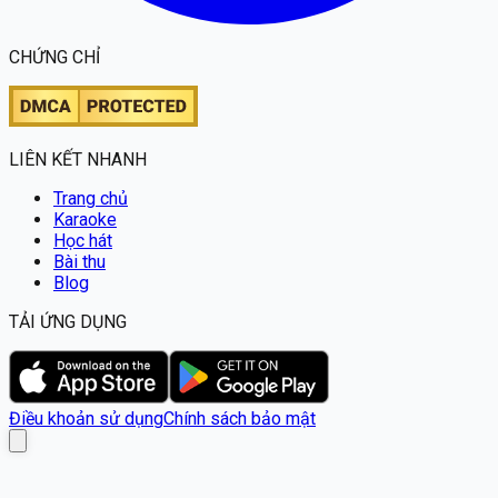
CHỨNG CHỈ
LIÊN KẾT NHANH
Trang chủ
Karaoke
Học hát
Bài thu
Blog
TẢI ỨNG DỤNG
Điều khoản sử dụng
Chính sách bảo mật