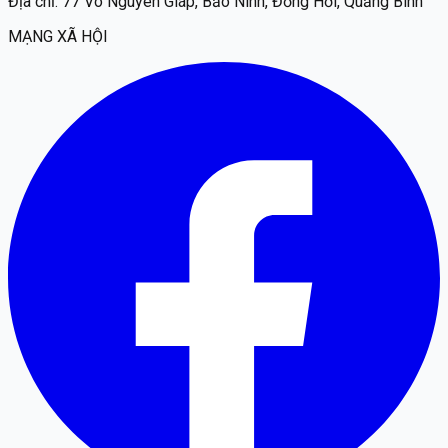
Địa chỉ:
77 Võ Nguyên Giáp, Bảo Ninh, Đồng Hới, Quảng Bình
MẠNG XÃ HỘI