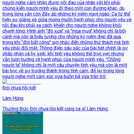
người nghe cảm nhận được nỗi đau của nhân vật khi phải
chứng kiến người mình yêu đi theo một con đường khác, dù
trong lòng vẫn còn đầy ắp những kỷ niệm ngọt ngào. Ca từ thể
hiện sự giằng xé giữa mong muốn hạnh phúc cho người yêu và
nỗi đau khi phải xa cách, khiến cho người nghe không khỏi
chạnh lòng. Hình ảnh "đò xưa" và "mùa mưa" không chỉ là bối
cảnh mà còn là biểu tượng cho những kỷ niệm đẹp đã qua,
trong khi "đời bất công" gợi nhắc đến những thử thách mà tình
yêu phải đối mặt. Thông điệp sâu sắc của bài hát chính là sự
chấp nhận và hy sinh, khi tình yêu không thể trọn vẹn nhưng
vẫn luôn hướng về hạnh phúc của người mình yêu. "Chồng
người ta" không chỉ là một câu chuyện tình yêu mà còn là một
bài học về sự trưởng thành trong tình cảm, để lại trong lòng
người nghe một cảm xúc vừa buồn bã vừa trăn trở.
Đời chưa hồi kết
Lâm Hùng
Thưởng thức Đời chưa hồi kết cùng ca sĩ Lâm Hùng.