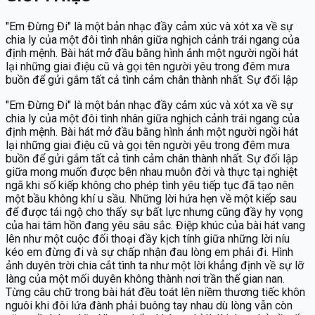
"Em Đừng Đi" là một bản nhạc đầy cảm xúc và xót xa về sự
chia ly của một đôi tình nhân giữa nghịch cảnh trái ngang của
định mệnh. Bài hát mở đầu bằng hình ảnh một người ngồi hát
lại những giai điệu cũ và gọi tên người yêu trong đêm mưa
buồn để gửi gắm tất cả tình cảm chân thành nhất. Sự đối lập
giữa mong muốn được bên nhau muôn đời và thực tại nghiệt
"Em Đừng Đi" là một bản nhạc đầy cảm xúc và xót xa về sự
ngã khi số kiếp không cho phép tình yêu tiếp tục đã tạo nên
chia ly của một đôi tình nhân giữa nghịch cảnh trái ngang của
một bầu không khí u sầu. Những lời hứa hẹn về một kiếp sau
định mệnh. Bài hát mở đầu bằng hình ảnh một người ngồi hát
để được tái ngộ cho thấy sự bất lực nhưng cũng đầy hy vọng
lại những giai điệu cũ và gọi tên người yêu trong đêm mưa
của hai tâm hồn đang yêu sâu sắc. Điệp khúc của bài hát vang
buồn để gửi gắm tất cả tình cảm chân thành nhất. Sự đối lập
lên như một cuộc đối thoại đầy kịch tính giữa những lời níu
giữa mong muốn được bên nhau muôn đời và thực tại nghiệt
kéo em đừng đi và sự chấp nhận đau lòng em phải đi. Hình
ngã khi số kiếp không cho phép tình yêu tiếp tục đã tạo nên
ảnh duyên trời chia cắt tình ta như một lời khẳng định về sự lỡ
một bầu không khí u sầu. Những lời hứa hẹn về một kiếp sau
làng của một mối duyên không thành nơi trần thế gian nan.
để được tái ngộ cho thấy sự bất lực nhưng cũng đầy hy vọng
Từng câu chữ trong bài hát đều toát lên niềm thương tiếc khôn
của hai tâm hồn đang yêu sâu sắc. Điệp khúc của bài hát vang
nguôi khi đôi lứa đành phải buông tay nhau dù lòng vẫn còn
lên như một cuộc đối thoại đầy kịch tính giữa những lời níu
nặng nề tình nghĩa. Nhạc phẩm không chỉ là lời than thở về số
kéo em đừng đi và sự chấp nhận đau lòng em phải đi. Hình
phận mà còn là minh chứng cho một tình yêu cao thượng khi
ảnh duyên trời chia cắt tình ta như một lời khẳng định về sự lỡ
người ta biết chờ đợi nhau mãi mãi muôn đời. Dù tác giả là ẩn
làng của một mối duyên không thành nơi trần thế gian nan.
danh nhưng sức sống của ca khúc vẫn bền bỉ qua thời gian nhờ
Từng câu chữ trong bài hát đều toát lên niềm thương tiếc khôn
sự đồng cảm của người nghe đối với những cuộc chia ly đẫm
nguôi khi đôi lứa đành phải buông tay nhau dù lòng vẫn còn
nước mắt. Kết cấu bài hát ngắn gọn nhưng súc tích đã lột tả