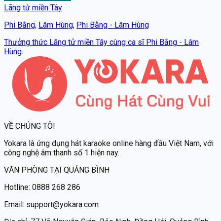
Lãng tử miền Tây
Phi Bằng
,
Lâm Hùng
,
Phi Bằng - Lâm Hùng
Thưởng thức Lãng tử miền Tây cùng ca sĩ Phi Bằng - Lâm
Hùng.
VỀ CHÚNG TÔI
Yokara
là ứng dụng hát karaoke online hàng đầu Việt Nam, với
công nghệ âm thanh số 1 hiện nay.
VĂN PHÒNG TẠI QUẢNG BÌNH
Hotline:
0888 268 286
Email:
support@yokara.com