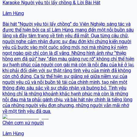
Karaoke Người yêu tôi lấy chồng & Lời Bài Hát
Lâm Hùng
Bài hát "Người yêu tôi lấy chồng" do Viên Nghiệp sáng tác và
được thể hiện bởi ca sĩ Lâm Hùng, mang đến một nỗi buồn sâu
lắng và đầy tâm trạng về tình yêu đã mất. Qua từng câu chữ,
người nghe cảm nhận được sự đau đớn khi chứng kiến người
yêu cũ bước vào một cuộc sống mới, nơi mà những kỷ niệm
ngọt ngào giờ chỉ còn là dĩ vãng. Những hình ảnh như "thiệp
hồng em đã gửi" hay "đèn màu giăng rực rỡ" không chỉ thể hiện
sự hạnh phúc của người con gái mà còn là nỗi đau của kẻ ở lại,
khi phải đối diện với sự thật rằng tình yêu của mình đã không
còn chỗ đứng. Ca từ thể hiện sự giằng xé giữa niềm vui của
người yêu cũ và nỗi buồn tê tái của chính mình, tạo nên một
thông điệp sâu sắc về sự chấp nhận và buông bỏ. Tình yêu
không chỉ là những khoảnh khắc hạnh phúc mà còn là những
nỗi đau mà ta phải gánh chịu, và bài hát này chính là tiếng lòng
của những người yêu đơn phương, những người vẫn mãi nhớ
về một tình yêu đã qua.
Chén cơm xứ người
Lâm Hùng