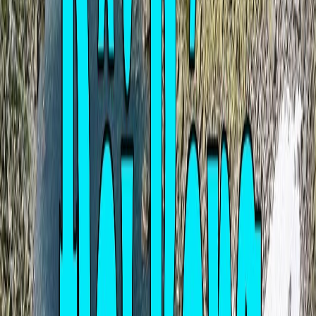
Em .... đang nghĩ gì , đang nghĩ gì , đang nghĩ gì
Anh van em, van em nói ra đi
0
bình luận
Hủy
Bình luận
Đang tải bình luận...
CÓ THỂ BẠN SẼ THÍCH
Karaoke Hạnh phúc mơ hoang & Lời Bài Hát
Đàm Vĩnh Hưng
,
Hồng Ngọc
,
Đàm Vĩnh Hưng - Hồng Ngọc