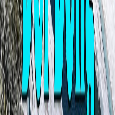
Người ngoài phố & Hồi tưởng
Đàm Vĩnh Hưng
Liên khúc "Chuyến tàu hoàng hôn", "Chuyện tình không dĩ vãng",
"Người ngoài phố" và "Hồi tưởng" được thể hiện bởi Đàm Vĩnh
Hưng và Hoài Lâm mang đến một hành trình cảm xúc sâu sắc,
nơi mà mỗi ca khúc như một mảnh ghép của những kỷ niệm và
nỗi nhớ. Từ hình ảnh tàu hoàng hôn, gợi lên sự chia ly và mong
mỏi níu giữ thời gian, cho đến những giọt buồn trong câu
chuyện tình không dĩ vãng, tất cả đều phản ánh nỗi đau và sự
tiếc nuối của tình yêu đã qua. Những ca từ như "Nếu mai đây
về cũng trên chuyến tàu hoàng hôn" hay "Thành phố cũ người
yêu xưa" khắc họa rõ nét tâm trạng cô đơn, lạc lõng giữa dòng
đời, khiến người nghe cảm nhận được sự trăn trở của những
mối tình chưa trọn vẹn. Bằng giọng hát đầy tình cảm, Đàm Vĩnh
Hưng và Hoài Lâm không chỉ truyền tải câu chuyện của riêng
mình mà còn chạm đến trái tim của những ai đã từng trải qua
những cảm xúc tương tự, khơi gợi trong họ những hồi ức ngọt
ngào lẫn đắng cay về tình yêu và thời gian.