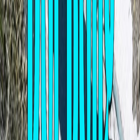
"Đi tìm nỗi đau" của Trương Lê Sơn, được thể hiện qua giọng
hát đầy cảm xúc của Đàm Vĩnh Hưng và Hồng Ngọc, là một
bản ballad sâu lắng, phản ánh những khía cạnh phức tạp của
tình yêu. Ca từ của bài hát khắc họa một mối tình đầy bi
thương, nơi mà tình yêu không chỉ là niềm vui mà còn là những
đắng cay, những đợi chờ vô vọng. Những dòng chữ như "Yêu
anh là em biết đắng cay đợi chờ" hay "Tình ta trao nhau là tự
tìm đến những nỗi đau" gợi lên hình ảnh của một trái tim đang
vật lộn giữa những cảm xúc trái ngược, giữa tình yêu mãnh liệt
và sự nhận thức về những rào cản không thể vượt qua. Bài hát
không chỉ đơn thuần là một bản tình ca, mà còn là một hành
trình khám phá những nỗi đau mà tình yêu mang lại, khiến
người nghe cảm nhận được sự chân thật và sâu sắc trong
từng câu chữ. Thông điệp mà bài hát truyền tải chính là sự
chấp nhận những đau khổ trong tình yêu, dù biết rằng con
đường phía trước không có bến bờ, nhưng vẫn sẵn lòng sống
trọn vẹn từng khoảnh khắc bên người mình yêu.
Liên khúc Chuyến tàu hoàng hôn & Chuyện tình không dĩ vãng &