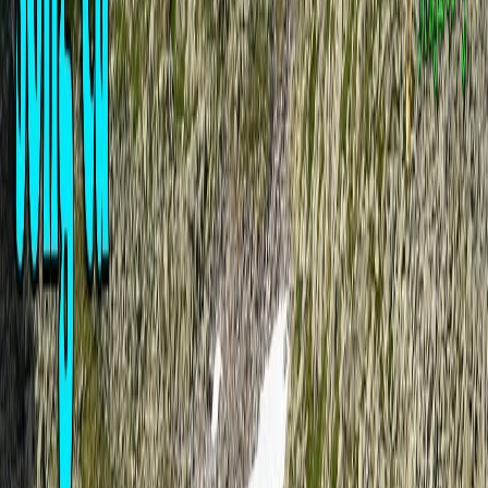
Tác giả:
Hoàng Hiệp
Thể hiện:
Đàm Vĩnh Hưng
THÔNG TIN
Thể loại
:
Trữ tình
Nhịp
:
6/8
Tempo
:
157
GIỚI THIỆU
Bài -Đánh Mất- của Hoàng Hiệp mang đến một cảm xúc sâu
lắng về sự mất mát và nỗi nhớ khắc khoải. Ca từ miêu tả sự
tiếc nuối về một tình yêu đã qua, khi người yêu xưa đã xa cách
và chỉ còn lại những ký ức mơ hồ. Những câu như "Mười năm
trôi qua, anh như không ra đi, không ra đi mà như người trở lại"
thể hiện sự quay lại với quá khứ, khi thời gian trôi qua mà tình
Bài *Đánh Mất* của Hoàng Hiệp mang đến một cảm xúc sâu
yêu vẫn còn đọng lại. "Em vẫn thơ ngây như lúc chia tay" và
lắng về sự mất mát và nỗi nhớ khắc khoải. Ca từ miêu tả sự
"Một nhành lan chưa kịp nở hoa" là những hình ảnh gợi nhớ về
tiếc nuối về một tình yêu đã qua, khi người yêu xưa đã xa cách
tình yêu chưa trọn vẹn, đầy nuối tiếc. Bài hát thể hiện nỗi buồn
và chỉ còn lại những ký ức mơ hồ. Những câu như "Mười năm
của một cuộc tình không thể quay lại.
trôi qua, anh như không ra đi, không ra đi mà như người trở lại"