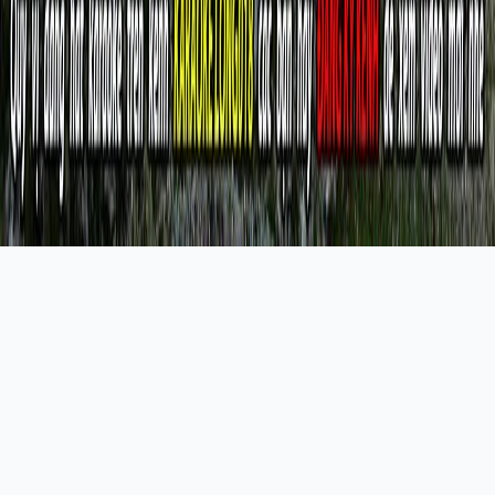
Karaoke
Học hát
Bài thu
Blog
TẢI ỨNG DỤNG
Điều khoản sử dụng
Chính sách bảo mật