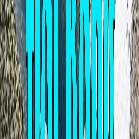
"Hạnh phúc mơ hoang" của tác giả Trương Lê Sơn, được thể
hiện bởi giọng ca Đàm Vĩnh Hưng và Hồng Ngọc, là một bản
ballad đầy cảm xúc, khám phá những khía cạnh phức tạp của
tình yêu và nỗi đau. Ca từ bài hát mở ra một câu chuyện về một
cuộc tình muộn màng, nơi yêu thương được trao đi nhưng lại bị
che giấu bởi những rào cản và sự trớ trêu của số phận. Những
dòng chữ như "yêu làm chi để giờ này đau khổ" không chỉ thể
hiện nỗi xót xa mà còn là sự giằng xé giữa niềm hạnh phúc
mong manh và thực tại đau thương. Bài hát khắc họa rõ nét
cảm giác day dứt, khi mà tình yêu trở thành một điều tội lỗi và
bất khả thi, khiến người nghe không khỏi cảm nhận được sự tê
tái trong từng nốt nhạc. Thông điệp mà "Hạnh phúc mơ hoang"
truyền tải chính là sự chấp nhận đau khổ trong tình yêu, dù biết
rằng hạnh phúc có thể chỉ là một giấc mơ xa vời, và điều đó
càng làm cho giá trị tinh thần của bài hát thêm sâu sắc và
đáng suy ngẫm.
Đi tìm nỗi đau
Đàm Vĩnh Hưng
,
Hồng Ngọc
,
Đàm Vĩnh Hưng - Hồng Ngọc