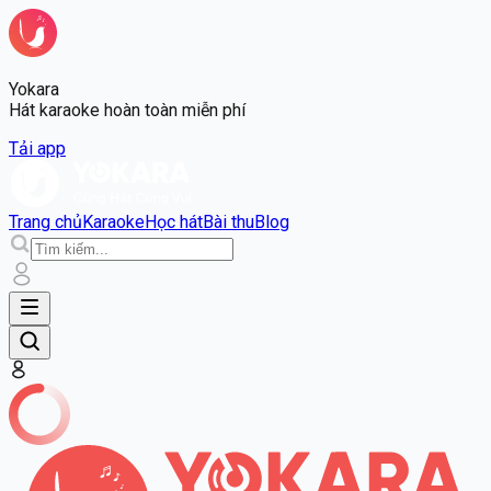
Yokara
Hát karaoke hoàn toàn miễn phí
Tải app
Trang chủ
Karaoke
Học hát
Bài thu
Blog