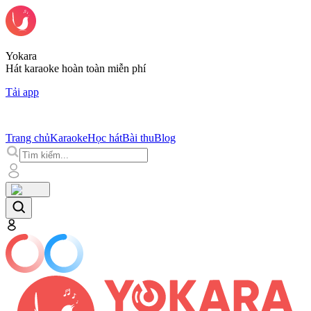
Yokara
Hát karaoke hoàn toàn miễn phí
Tải app
Trang chủ
Karaoke
Học hát
Bài thu
Blog