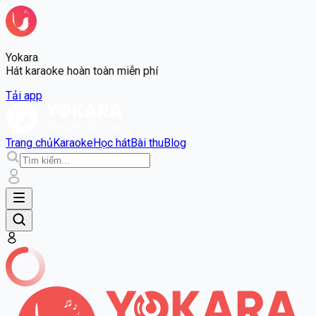
Yokara
Hát karaoke hoàn toàn miễn phí
Tải app
Trang chủ
Karaoke
Học hát
Bài thu
Blog