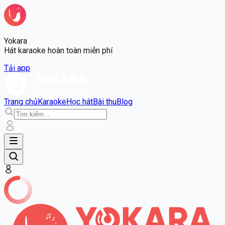
Yokara
Hát karaoke hoàn toàn miễn phí
Tải app
Trang chủ
Karaoke
Học hát
Bài thu
Blog