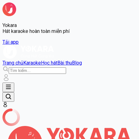
Yokara
Hát karaoke hoàn toàn miễn phí
Tải app
Trang chủ
Karaoke
Học hát
Bài thu
Blog