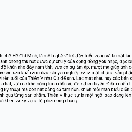
nh phố Hồ Chí Minh, là một nghệ sĩ trẻ đầy triển vọng và là một l
 nhanh chóng thu hút được sự chú ý của cộng đồng yêu nhạc, đặc b
có độ khàn nhẹ đầy nam tính, vừa có sự ấm áp, mượt mà giúp anh
ia các sân khấu âm nhạc chuyên nghiệp và ra mắt những sản phẩm
ới tên tuổi của Thiên V như Cứ để anh, Lạc mất nhau hay các bản 
a hát, vừa có khả năng trình diễn vũ đạo điêu luyện. Điểm nhấn t
ng kỹ thuật mà còn hát bằng cả tâm hồn, khiến mỗi màn biểu diễn 
mình qua từng sản phẩm, Thiên V thực sự là một ngôi sao đang lên
ợi khen và kỳ vọng từ phía công chúng.