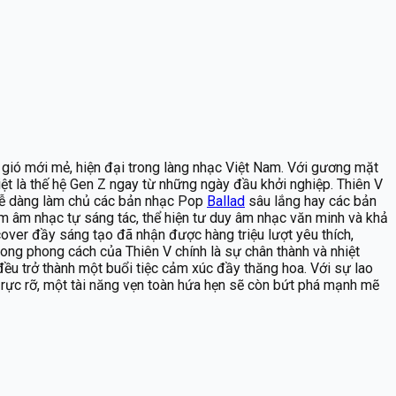
àn gió mới mẻ, hiện đại trong làng nhạc Việt Nam. Với gương mặt
iệt là thế hệ Gen Z ngay từ những ngày đầu khởi nghiệp. Thiên V
 dễ dàng làm chủ các bản nhạc Pop
Ballad
sâu lắng hay các bản
 âm nhạc tự sáng tác, thể hiện tư duy âm nhạc văn minh và khả
cover đầy sáng tạo đã nhận được hàng triệu lượt yêu thích,
rong phong cách của Thiên V chính là sự chân thành và nhiệt
đều trở thành một buổi tiệc cảm xúc đầy thăng hoa. Với sự lao
 rực rỡ, một tài năng vẹn toàn hứa hẹn sẽ còn bứt phá mạnh mẽ