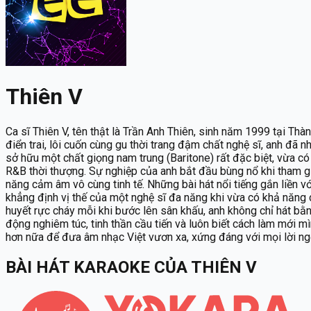
Thiên V
Ca sĩ Thiên V, tên thật là Trần Anh Thiên, sinh năm 1999 tại Thà
điển trai, lôi cuốn cùng gu thời trang đậm chất nghệ sĩ, anh đã
sở hữu một chất giọng nam trung (Baritone) rất đặc biệt, vừa 
R&B thời thượng. Sự nghiệp của anh bắt đầu bùng nổ khi tham g
năng cảm âm vô cùng tinh tế. Những bài hát nổi tiếng gắn liền v
khẳng định vị thế của một nghệ sĩ đa năng khi vừa có khả năng c
huyết rực cháy mỗi khi bước lên sân khấu, anh không chỉ hát bằ
động nghiêm túc, tinh thần cầu tiến và luôn biết cách làm mới 
hơn nữa để đưa âm nhạc Việt vươn xa, xứng đáng với mọi lời ng
BÀI HÁT KARAOKE
CỦA
THIÊN V