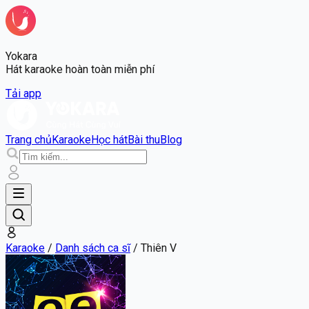
Yokara
Hát karaoke hoàn toàn miễn phí
Tải app
Trang chủ
Karaoke
Học hát
Bài thu
Blog
Karaoke
/
Danh sách ca sĩ
/
Thiên V