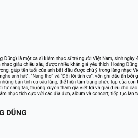
ũng) là một ca sĩ kiêm nhạc sĩ trẻ người Việt Nam, sinh ngày 4
nhạc giàu chiều sâu, được nhiều khán giả yêu thích. Hoàng Dũng 
ng, giúp tên tuổi của anh bắt đầu được chú ý trong làng nhạc Vi
ghe anh hát”, “Nàng thơ” và “Đôi lời tình ca”, vốn ghi dấu ấn bởi
 những bản tình ca sâu lắng, thể hiện tâm trạng phức tạp của con
 tự sáng tác, thường xuyên tham gia viết lời và giai điệu cho các
 âm nhạc tích cực với các đĩa đơn, album và concert, tiếp tục la
G DŨNG