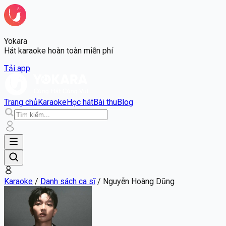
Yokara
Hát karaoke hoàn toàn miễn phí
Tải app
Trang chủ
Karaoke
Học hát
Bài thu
Blog
Karaoke
/
Danh sách ca sĩ
/
Nguyễn Hoàng Dũng