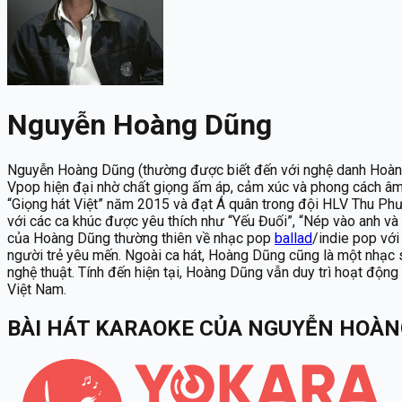
Nguyễn Hoàng Dũng
Nguyễn Hoàng Dũng (thường được biết đến với nghệ danh Hoàng D
Vpop hiện đại nhờ chất giọng ấm áp, cảm xúc và phong cách âm 
“Giọng hát Việt” năm 2015 và đạt Á quân trong đội HLV Thu Phươ
với các ca khúc được yêu thích như “Yếu Đuối”, “Nép vào anh và n
của Hoàng Dũng thường thiên về nhạc pop
ballad
/indie pop với
người trẻ yêu mến. Ngoài ca hát, Hoàng Dũng cũng là một nhạc sĩ
nghệ thuật. Tính đến hiện tại, Hoàng Dũng vẫn duy trì hoạt động
Việt Nam.
BÀI HÁT KARAOKE
CỦA
NGUYỄN HOÀN