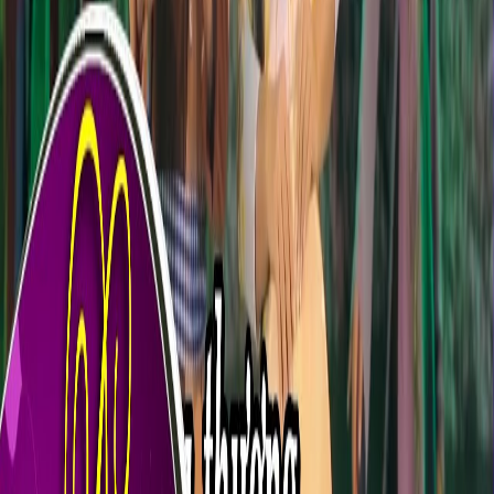
VĂN PHÒNG TẠI QUẢNG BÌNH
Hotline:
0888 268 286
Email:
support@yokara.com
Địa chỉ:
77 Võ Nguyên Giáp, Bảo Ninh, Đồng Hới, Quảng Bình
MẠNG XÃ HỘI