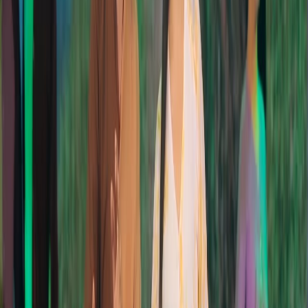
Thể hiện
:
Giáng Tiên
Yêu sao cái thuở ban đầu
Thể hiện
:
Giáng Tiên
Ngợi ca quê hương em
Thể hiện
:
Giáng Tiên
Câu hát chung tình
Thể hiện
:
Giáng Tiên
Em về miệt thứ
Thể hiện
:
Giáng Tiên
Sao Đổi Ngôi
Thể hiện
:
Giáng Tiên
Trang nhật ký
Thể hiện
:
Giáng Tiên