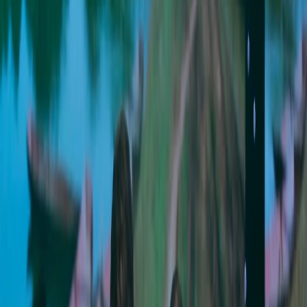
Giáng Tiên
Ca sĩ Giáng Tiên (tên thật Nguyễn Thị Thủy Tiên) là một nữ ca
sĩ người Việt Nam hoạt động trong dòng nhạc
trữ tình
,
bolero
và quê hương, được nhiều người yêu thích bởi giọng hát truyền
cảm, ngọt ngào và phong cách biểu diễn đầy cảm xúc. Bà sinh
ngày 15/06 tại tỉnh Đồng Tháp và hiện sống, biểu diễn chủ yếu
tại Thành phố Hồ Chí Minh, được khán giả gọi với hình ảnh
“giọng ca miền Tây da diết” khi thể hiện những bản tình ca chứa
đựng nỗi nhớ, nỗi buồn và xúc cảm sâu lắng. Giáng Tiên ghi
dấu ấn qua nhiều ca khúc được khán giả yêu thích như Trách Ai
Vô Tình, Bài Ca Kỷ Niệm, Người Tình Không Đến, Đường Tình
Đôi Ngã và Con Đò Lỡ Hẹn, với chất giọng mềm mại, tỉ mỉ
trong từng nốt nhạc, khiến người nghe dễ dàng hòa mình vào
câu chuyện tình yêu và nỗi nhớ trong giai điệu. Ngoài ra, cô còn
phát hành các album cá nhân và thường được mời song ca với