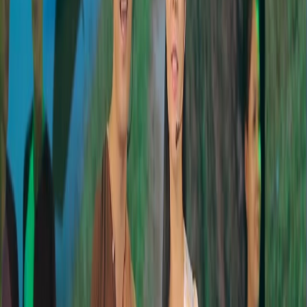
Đò lạc bến yêu
Thể hiện
:
Giáng Tiên
Duyên tình buồn
Thể hiện
:
Giáng Tiên
Chiều mưa giông
Thể hiện
:
Giáng Tiên
Thân phận
Thể hiện
:
Giáng Tiên
Hương sắc miền Nam
Thể hiện
:
Giáng Tiên
Mùa xuân xôn xao
Thể hiện
:
Giáng Tiên
Đành lòng sao anh