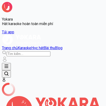
Yokara
Hát karaoke hoàn toàn miễn phí
Tải app
Trang chủ
Karaoke
Học hát
Bài thu
Blog